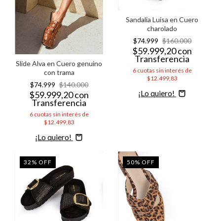
Sandalia Luisa en Cuero
charolado
$74.999
$160.000
$59.999,20
con
Transferencia
Slide Alva en Cuero genuino
6
cuotas sin interés de
con trama
$12.499,83
$74.999
$140.000
Comprar
$59.999,20
con
Transferencia
6
cuotas sin interés de
$12.499,83
Comprar
32
%
OFF
50
%
OFF