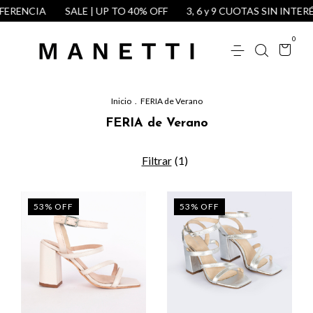
SALE | UP TO 40% OFF
3, 6 y 9 CUOTAS SIN INTERÉS
EXTR
0
Inicio
.
FERIA de Verano
FERIA de Verano
Filtrar
(
1
)
53
%
OFF
53
%
OFF