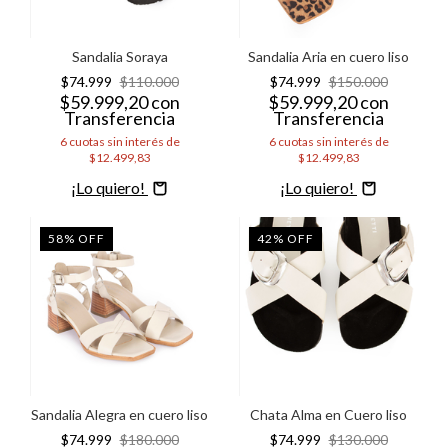
Sandalia Soraya
Sandalia Aria en cuero liso
$74.999
$110.000
$74.999
$150.000
$59.999,20
con
$59.999,20
con
Transferencia
Transferencia
6
cuotas sin interés de
6
cuotas sin interés de
$12.499,83
$12.499,83
Comprar
Comprar
58
%
OFF
42
%
OFF
Sandalia Alegra en cuero liso
Chata Alma en Cuero liso
$74.999
$180.000
$74.999
$130.000