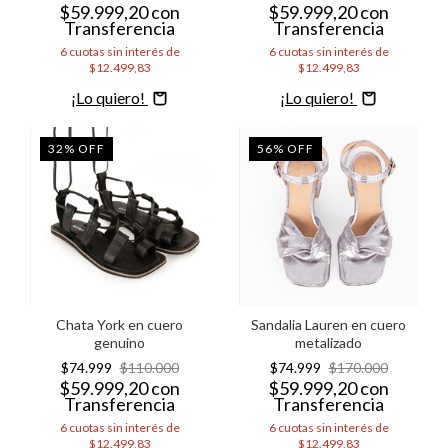
$59.999,20
con
$59.999,20
con
Transferencia
Transferencia
6
cuotas sin interés de
6
cuotas sin interés de
$12.499,83
$12.499,83
Comprar
Comprar
32
%
OFF
56
%
OFF
Chata York en cuero
Sandalia Lauren en cuero
genuino
metalizado
$74.999
$110.000
$74.999
$170.000
$59.999,20
con
$59.999,20
con
Transferencia
Transferencia
6
cuotas sin interés de
6
cuotas sin interés de
$12.499,83
$12.499,83