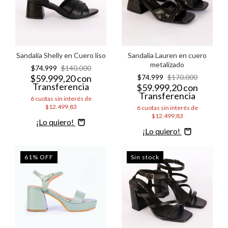
Sandalia Shelly en Cuero liso
Sandalia Lauren en cuero
metalizado
$74.999
$140.000
$59.999,20
con
$74.999
$170.000
Transferencia
$59.999,20
con
Transferencia
6
cuotas sin interés de
$12.499,83
6
cuotas sin interés de
$12.499,83
Comprar
Comprar
61
%
OFF
Sin stock