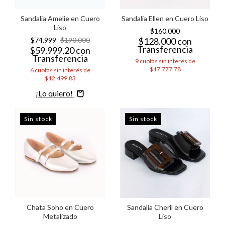
Sandalia Ellen en Cuero Liso
Sandalia Amelie en Cuero
Liso
$160.000
$128.000
con
$74.999
$190.000
Transferencia
$59.999,20
con
Transferencia
9
cuotas sin interés de
$17.777,78
6
cuotas sin interés de
$12.499,83
Comprar
Sin stock
Sin stock
Chata Soho en Cuero
Sandalia Cheril en Cuero
Metalizado
Liso