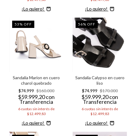
Comprar
Comprar
53
%
OFF
56
%
OFF
Sandalia Marion en cuero
Sandalia Calypso en cuero
charol quebrado
liso
$74.999
$160.000
$74.999
$170.000
$59.999,20
con
$59.999,20
con
Transferencia
Transferencia
6
cuotas sin interés de
6
cuotas sin interés de
$12.499,83
$12.499,83
Comprar
Comprar