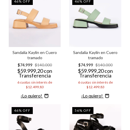
46
%
OFF
46
%
OFF
Sandalia Kaylin en Cuero
Sandalia Kaylin en Cuero
tramado
tramado
$74.999
$140.000
$74.999
$140.000
$59.999,20
con
$59.999,20
con
Transferencia
Transferencia
6
cuotas sin interés de
6
cuotas sin interés de
$12.499,83
$12.499,83
Comprar
Comprar
46
%
OFF
56
%
OFF