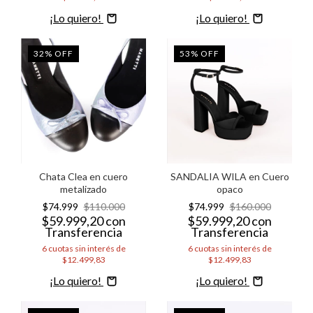
Comprar
Comprar
32
%
OFF
53
%
OFF
Chata Clea en cuero
SANDALIA WILA en Cuero
metalizado
opaco
$74.999
$110.000
$74.999
$160.000
$59.999,20
con
$59.999,20
con
Transferencia
Transferencia
6
cuotas sin interés de
6
cuotas sin interés de
$12.499,83
$12.499,83
Comprar
Comprar