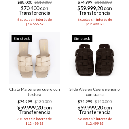
$88.000
$110.000
$74.999
$160.000
$70.400
con
$59.999,20
con
Transferencia
Transferencia
6
cuotas sin interés de
6
cuotas sin interés de
$14.666,67
$12.499,83
Sin stock
Sin stock
Chata Maitena en cuero con
Slide Alva en Cuero genuino
textura
con trama
$74.999
$130.000
$74.999
$140.000
$59.999,20
con
$59.999,20
con
Transferencia
Transferencia
6
cuotas sin interés de
6
cuotas sin interés de
$12.499,83
$12.499,83