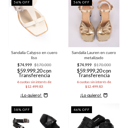
56
%
OFF
56
%
OFF
Sandalia Calypso en cuero
Sandalia Lauren en cuero
liso
metalizado
$74.999
$170.000
$74.999
$170.000
$59.999,20
con
$59.999,20
con
Transferencia
Transferencia
6
cuotas sin interés de
6
cuotas sin interés de
$12.499,83
$12.499,83
Comprar
Comprar
58
%
OFF
46
%
OFF