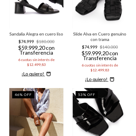
Sandalia Alegra en cuero liso
Slide Alva en Cuero genuino
con trama
$74.999
$180.000
$59.999,20
con
$74.999
$140.000
Transferencia
$59.999,20
con
Transferencia
6
cuotas sin interés de
$12.499,83
6
cuotas sin interés de
$12.499,83
Comprar
Comprar
46
%
OFF
53
%
OFF