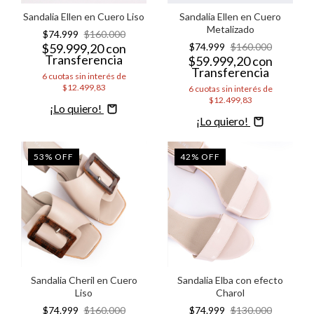
Sandalia Ellen en Cuero Liso
Sandalia Ellen en Cuero
Metalizado
$74.999
$160.000
$59.999,20
con
$74.999
$160.000
Transferencia
$59.999,20
con
Transferencia
6
cuotas sin interés de
$12.499,83
6
cuotas sin interés de
$12.499,83
Comprar
Comprar
53
%
OFF
42
%
OFF
Sandalia Cheril en Cuero
Sandalia Elba con efecto
Liso
Charol
$74.999
$160.000
$74.999
$130.000