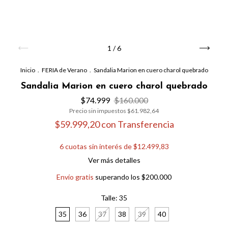
1
/
6
Inicio
.
FERIA de Verano
.
Sandalia Marion en cuero charol quebrado
Sandalia Marion en cuero charol quebrado
$74.999
$160.000
Precio sin impuestos
$61.982,64
$59.999,20
con
Transferencia
6
cuotas sin interés de
$12.499,83
Ver más detalles
Envío gratis
superando los
$200.000
Talle:
35
35
36
37
38
39
40