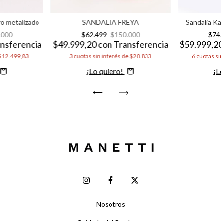
ro metalizado
SANDALIA FREYA
Sandalia K
.000
$62.499
$150.000
$74
nsferencia
$49.999,20
con
Transferencia
$59.999,2
$12.499,83
3
cuotas sin interés de
$20.833
6
cuotas si
Comprar
C
Nosotros