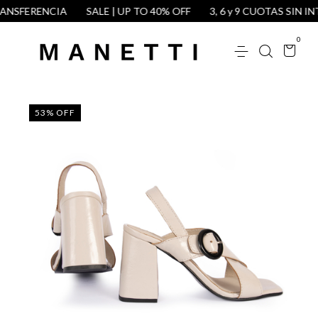
NSFERENCIA
SALE | UP TO 40% OFF
3, 6 y 9 CUOTAS SIN INT
0
53
%
OFF