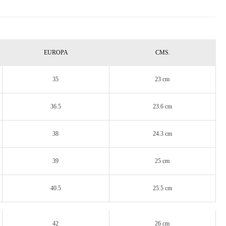
EUROPA
CMS.
35
23 cm
36.5
23.6 cm
38
24.3 cm
39
25 cm
40.5
25.5 cm
42
26 cm