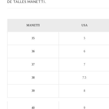
DE TALLES MANETTI.
MANETTI
USA
35
5
36
6
37
7
38
7.5
39
8
40
9