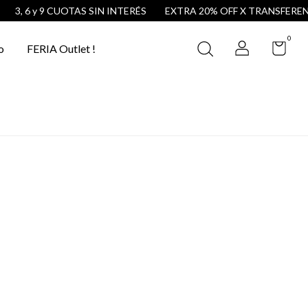
3, 6 y 9 CUOTAS SIN INTERÉS
EXTRA 20% OFF X TRANSFERENCI
0
o
FERIA Outlet !