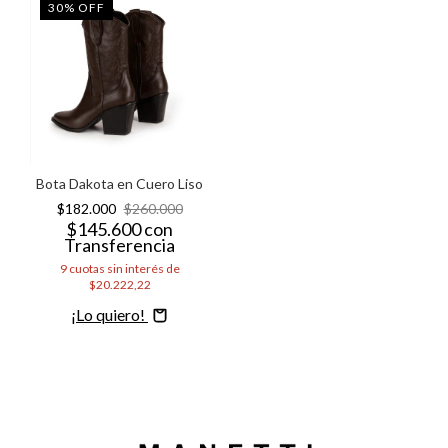
30
%
OFF
Bota Dakota en Cuero Liso
$182.000
$260.000
$145.600
con
Transferencia
9
cuotas sin interés de
$20.222,22
Comprar