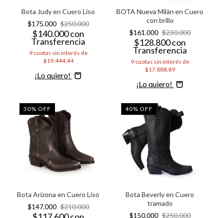
Bota Judy en Cuero Liso
BOTA Nueva Milán en Cuero
con brillo
$175.000
$250.000
$140.000
con
$161.000
$230.000
Transferencia
$128.800
con
Transferencia
9
cuotas sin interés de
$19.444,44
9
cuotas sin interés de
$17.888,89
Comprar
Comprar
30
%
OFF
40
%
OFF
Bota Arizona en Cuero Liso
Bota Beverly en Cuero
tramado
$147.000
$210.000
$117.600
con
$150.000
$250.000