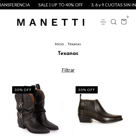
ANSFERENCIA
SALE | UP TO 40% OFF
3, 6 y 9 CUOTAS SIN IN
0
Inicio
.
Texanas
Texanas
Filtrar
30
%
OFF
30
%
OFF