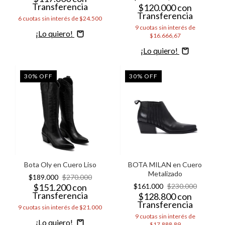
Transferencia
$120.000
con
Transferencia
6
cuotas sin interés de
$24.500
9
cuotas sin interés de
Comprar
$16.666,67
Comprar
30
%
OFF
30
%
OFF
Bota Oly en Cuero Liso
BOTA MILAN en Cuero
Metalizado
$189.000
$270.000
$151.200
con
$161.000
$230.000
Transferencia
$128.800
con
Transferencia
9
cuotas sin interés de
$21.000
9
cuotas sin interés de
Comprar
$17.888,89