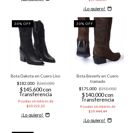
Comprar
30
%
OFF
30
%
OFF
Bota Beverly en Cuero
Bota Dakota en Cuero Liso
tramado
$182.000
$260.000
$175.000
$250.000
$145.600
con
Transferencia
$140.000
con
Transferencia
9
cuotas sin interés de
$20.222,22
9
cuotas sin interés de
$19.444,44
Comprar
Comprar