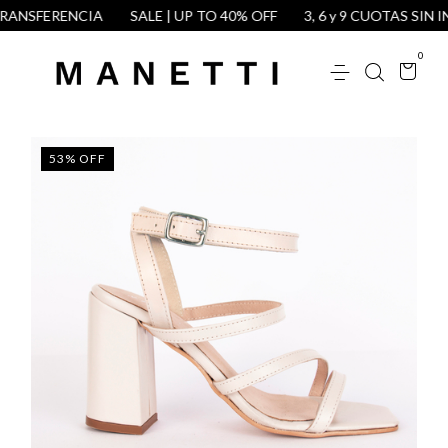
ANSFERENCIA
SALE | UP TO 40% OFF
3, 6 y 9 CUOTAS SIN INT
0
53
%
OFF