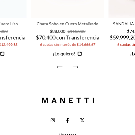
Cuero Liso
Chata Soho en Cuero Metalizado
SANDALIA 
.000
$88.000
$110.000
$74
nsferencia
$70.400
con
Transferencia
$59.999,2
$12.499,83
6
cuotas sin interés de
$14.666,67
6
cuotas si
Comprar
C
Nosotros