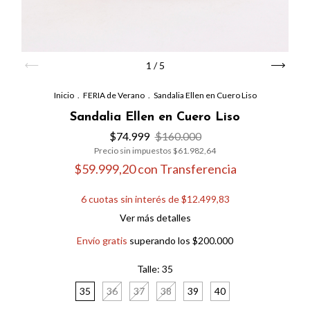
1
/
5
Inicio
.
FERIA de Verano
.
Sandalia Ellen en Cuero Liso
Sandalia Ellen en Cuero Liso
$74.999
$160.000
Precio sin impuestos
$61.982,64
$59.999,20
con
Transferencia
6
cuotas sin interés de
$12.499,83
Ver más detalles
Envío gratis
superando los
$200.000
Talle:
35
35
36
37
38
39
40