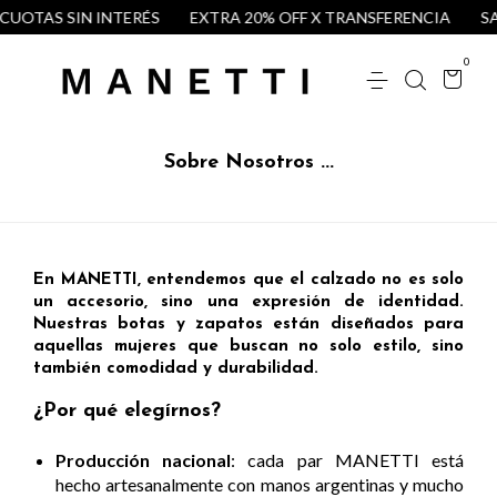
 CUOTAS SIN INTERÉS
EXTRA 20% OFF X TRANSFERENCIA
SAL
0
Sobre Nosotros ...
En
MANETTI
, entendemos que el calzado no es solo
un accesorio, sino una
expresión de identidad
.
Nuestras botas y zapatos están diseñados para
aquellas mujeres que buscan no solo estilo, sino
también
comodidad y durabilidad
.
¿Por qué elegírnos?
Producción nacional
: cada par MANETTI está
hecho artesanalmente con manos argentinas y mucho