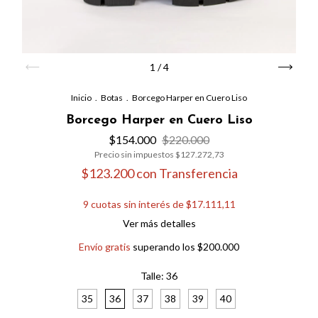
1
/
4
Inicio
.
Botas
.
Borcego Harper en Cuero Liso
Borcego Harper en Cuero Liso
$154.000
$220.000
Precio sin impuestos
$127.272,73
$123.200
con
Transferencia
9
cuotas sin interés de
$17.111,11
Ver más detalles
Envío gratis
superando los
$200.000
Talle:
36
35
36
37
38
39
40