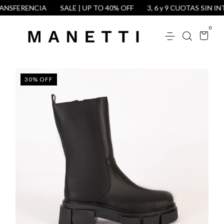
NSFERENCIA
SALE | UP TO 40% OFF
3, 6 y 9 CUOTAS SIN INT
0
30
%
OFF