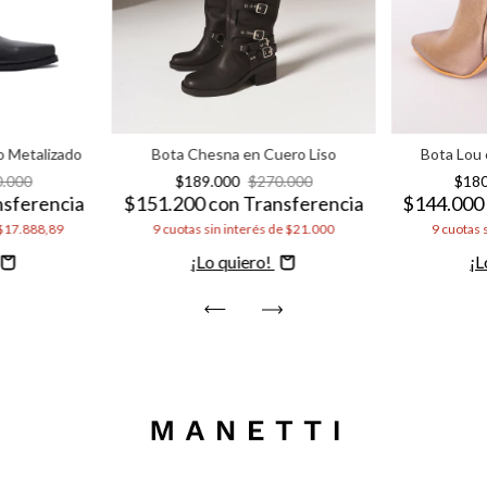
 Metalizado
Bota Chesna en Cuero Liso
Bota Lou 
0.000
$189.000
$270.000
$18
nsferencia
$151.200
con
Transferencia
$144.00
$17.888,89
9
cuotas sin interés de
$21.000
9
cuotas 
Comprar
C