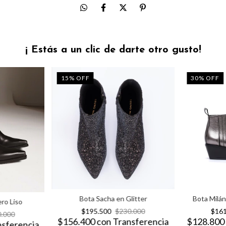
¡ Estás a un clic de darte otro gusto!
15
%
OFF
30
%
OFF
Bota Sacha en Glitter
Bota Milá
ro Liso
$195.500
$230.000
$16
0.000
$156.400
con
Transferencia
$128.80
nsferencia