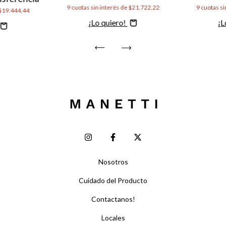
9
cuotas sin interés de
$21.722,22
9
cuotas si
$19.444,44
Comprar
C
Nosotros
Cuidado del Producto
Contactanos!
Locales