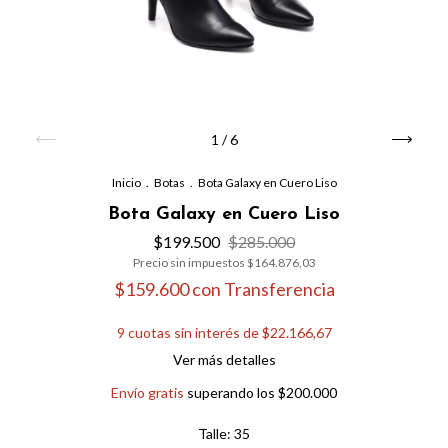
1
/
6
Inicio
.
Botas
.
Bota Galaxy en Cuero Liso
Bota Galaxy en Cuero Liso
$199.500
$285.000
Precio sin impuestos
$164.876,03
$159.600
con
Transferencia
9
cuotas sin interés de
$22.166,67
Ver más detalles
Envío gratis
superando los
$200.000
Talle:
35