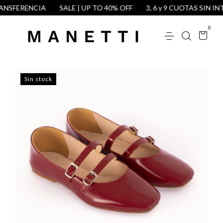
NSFERENCIA
SALE | UP TO 40% OFF
3, 6 y 9 CUOTAS SIN INT
0
Sin stock