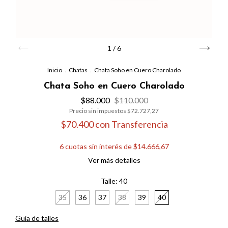
1
/
6
Inicio
.
Chatas
.
Chata Soho en Cuero Charolado
Chata Soho en Cuero Charolado
$88.000
$110.000
Precio sin impuestos
$72.727,27
$70.400
con
Transferencia
6
cuotas sin interés de
$14.666,67
Ver más detalles
Talle:
40
35
36
37
38
39
40
Guía de talles