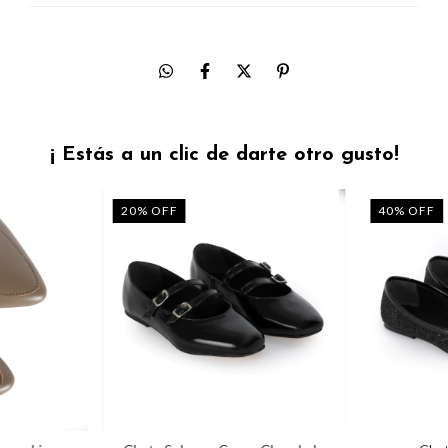
¡ Estás a un clic de darte otro gusto!
20
%
OFF
40
%
OFF