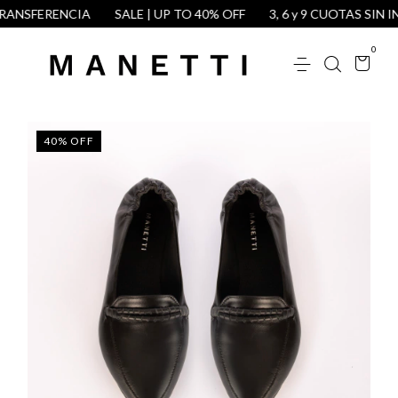
ANSFERENCIA
SALE | UP TO 40% OFF
3, 6 y 9 CUOTAS SIN IN
0
40
%
OFF