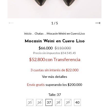
1
/
5
Inicio
.
Chatas
.
Mocasín Weini en Cuero Liso
Mocasín Weini en Cuero Liso
$66.000
$110.000
Precio sin impuestos
$54.545,45
$52.800
con
Transferencia
3
cuotas sin interés de
$22.000
Ver más detalles
Envío gratis
superando los
$200.000
Talle:
37
35
36
37
38
39
40