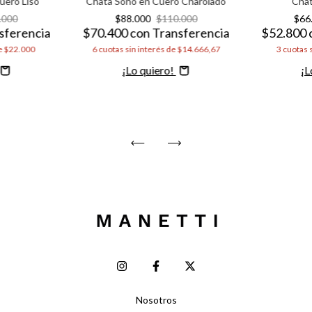
uero Liso
Chata Soho en Cuero Charolado
Chat
.000
$88.000
$110.000
$66
sferencia
$70.400
con
Transferencia
$52.800
e
$22.000
6
cuotas sin interés de
$14.666,67
3
cuotas 
Comprar
C
Nosotros