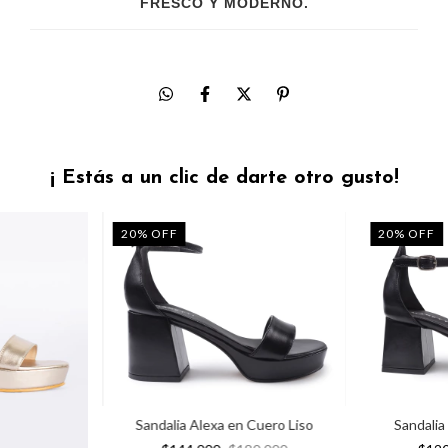
FRESCO Y MODERNO.
¡ Estás a un clic de darte otro gusto!
20
%
OFF
20
%
OFF
Sandalia Alexa en Cuero Liso
Sandalia