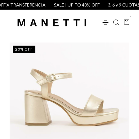
F X TRANSFERENCIA
SALE | UP TO 40% OFF
3, 6 y 9 CUOTAS 
0
20
%
OFF