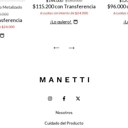
$144.000
$180.000
$12
$115.200
con
Transferencia
$96.000
o Metalizado
6
cuotas sin interés de
$24.000
6
cuotas 
0.000
nsferencia
Comprar
C
e
$24.000
Nosotros
Cuidado del Producto