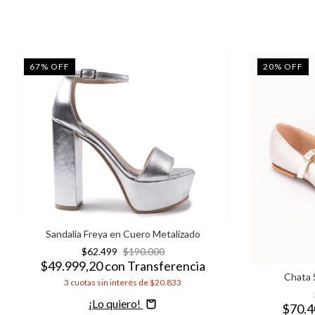
67
%
OFF
20
%
OFF
Sandalia Freya en Cuero Metalizado
$62.499
$190.000
$49.999,20
con
Transferencia
Chata 
3
cuotas sin interés de
$20.833
Comprar
$70.