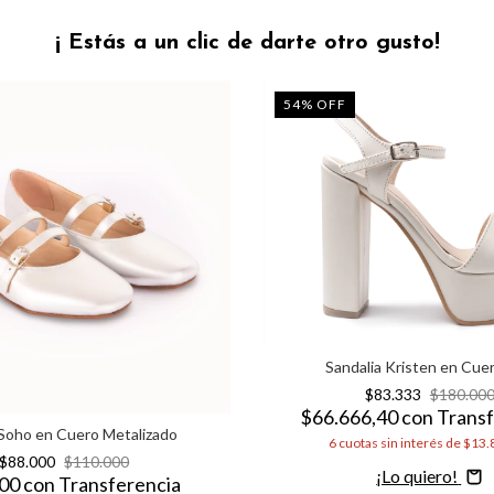
¡ Estás a un clic de darte otro gusto!
54
%
OFF
Sandalia Kristen en Cuer
$83.333
$180.00
$66.666,40
con
Transf
Soho en Cuero Metalizado
6
cuotas sin interés de
$13.
$88.000
$110.000
Comprar
400
con
Transferencia