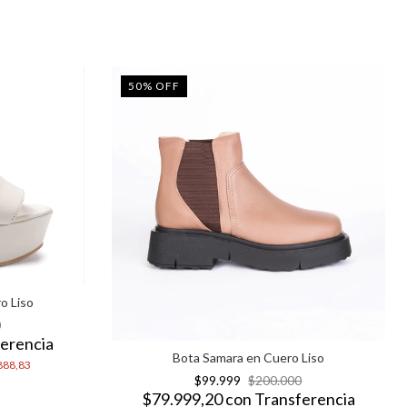
50
%
OFF
o Liso
0
erencia
Bota Samara en Cuero Liso
888,83
$99.999
$200.000
$79.999,20
con
Transferencia