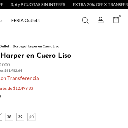
3, 6 y 9 CUOTAS SIN INTERÉS
EXTRA 20% OFF X TRANSFERENCI
0
o
FERIA Outlet !
Outlet
.
Borcego Harper en Cuero Liso
Harper en Cuero Liso
.000
tos
$61.982,64
con
Transferencia
terés de
$12.499,83
s
7
38
39
40