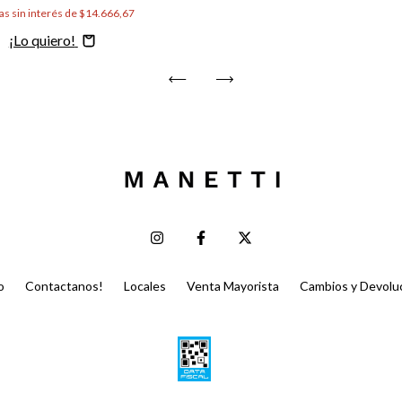
as sin interés de
$14.666,67
Comprar
o
Contactanos!
Locales
Venta Mayorista
Cambios y Devolu