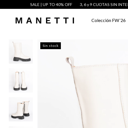
SALE | UP TO 40% OFF
3, 6 y 9 CUOTAS SIN INTERÉS
Colección FW´26
Sin stock