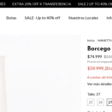
EXTRA 20% OFF X TRANSFERENCIA
SALE | UP TO 40% OFF
Botas
SALE -Up to 40% off
Nuestros Locales
Inf
Inicio
.
MANETTI 
Borcego 
$74.999
$210
Precio sin impues
$59.999,20
6
cuotas sin in
Ver más detalle
Talle:
37
35
36
3