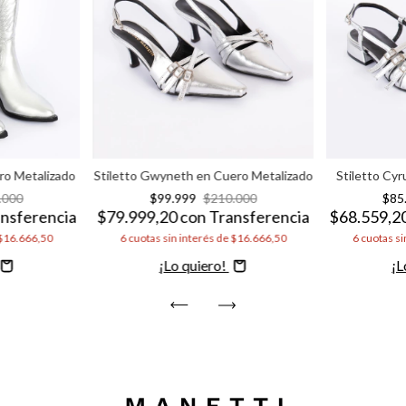
o Metalizado
Stiletto Gwyneth en Cuero Metalizado
Stiletto Cy
.000
$99.999
$210.000
$85
nsferencia
$79.999,20
con
Transferencia
$68.559,2
$16.666,50
6
cuotas sin interés de
$16.666,50
6
cuotas si
Comprar
C