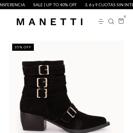
SFERENCIA
SALE | UP TO 40% OFF
3, 6 y 9 CUOTAS SIN INTE
0
35
%
OFF