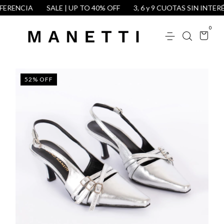
ERENCIA
SALE | UP TO 40% OFF
3, 6 y 9 CUOTAS SIN INTERÉS
0
52
%
OFF