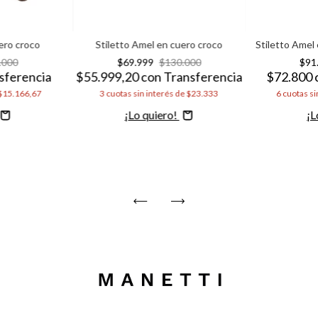
ero croco
Stiletto Amel en cuero croco
Stiletto Amel 
.000
$69.999
$130.000
$91
sferencia
$55.999,20
con
Transferencia
$72.800
$15.166,67
3
cuotas sin interés de
$23.333
6
cuotas si
Comprar
C