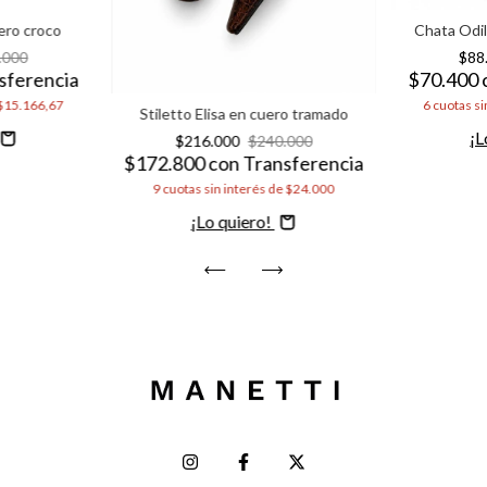
ero croco
Chata Odi
.000
$88
sferencia
$70.400
$15.166,67
6
cuotas si
Stiletto Elisa en cuero tramado
C
$216.000
$240.000
$172.800
con
Transferencia
9
cuotas sin interés de
$24.000
Comprar