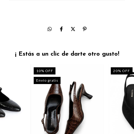
¡ Estás a un clic de darte otro gusto!
10
%
OFF
20
%
OFF
Envío gratis