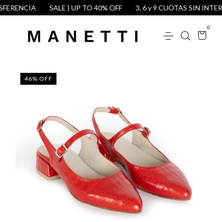
ERENCIA
SALE | UP TO 40% OFF
3, 6 y 9 CUOTAS SIN INTERÉS
0
46
%
OFF