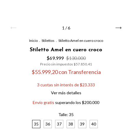
1
/
6
Inicio
.
Stilettos
.
Stiletto Amel en cuero croco
Stiletto Amel en cuero croco
$69.999
$130.000
Precio sin impuestos
$57.850,41
$55.999,20
con
Transferencia
3
cuotas sin interés de
$23.333
Ver más detalles
Envío gratis
superando los
$200.000
Talle:
35
35
36
37
38
39
40