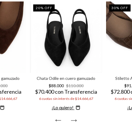
20
%
OFF
30
%
OFF
o gamuzado
Chata Odile en cuero gamuzado
Stiletto
.000
$88.000
$110.000
$91
sferencia
$70.400
con
Transferencia
$72.800
$14.666,67
6
cuotas sin interés de
$14.666,67
6
cuotas si
Comprar
C