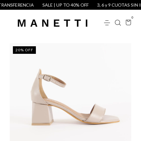
RANSFERENCIA
SALE | UP TO 40% OFF
3, 6 y 9 CUOTAS SIN I
0
20
%
OFF