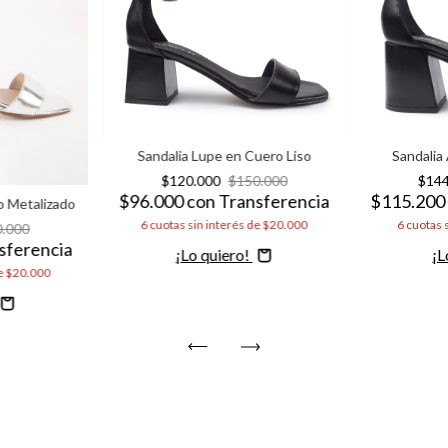
Sandalia Lupe en Cuero Liso
Sandalia
$120.000
$150.000
$14
$96.000
con
Transferencia
$115.20
o Metalizado
6
cuotas sin interés de
$20.000
6
cuotas 
0.000
sferencia
Comprar
C
e
$20.000