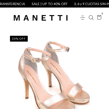
ANSFERENCIA
SALE | UP TO 40% OFF
3, 6 y 9 CUOTAS SIN IN
0
20
%
OFF