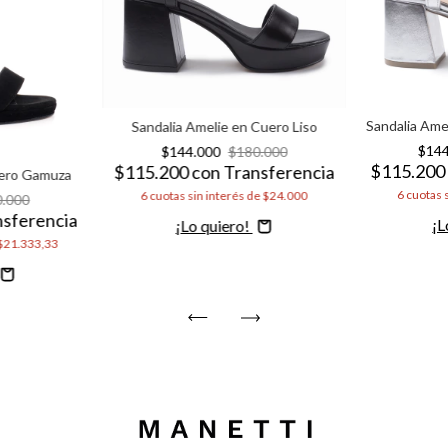
Sandalia Ame
Sandalia Amelie en Cuero Liso
$14
$144.000
$180.000
$115.20
$115.200
con
Transferencia
uero Gamuza
6
cuotas 
6
cuotas sin interés de
$24.000
0.000
nsferencia
C
Comprar
$21.333,33