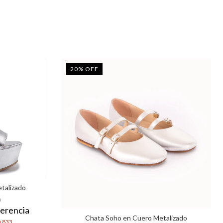
20
%
OFF
talizado
0
erencia
Chata Soho en Cuero Metalizado
.833