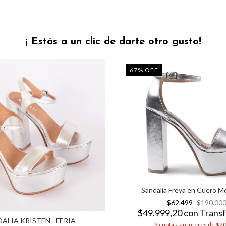
¡ Estás a un clic de darte otro gusto!
67
%
OFF
Sandalia Freya en Cuero Me
$62.499
$190.00
$49.999,20
con
Transf
ALIA KRISTEN - FERIA
3
cuotas sin interés de
$20