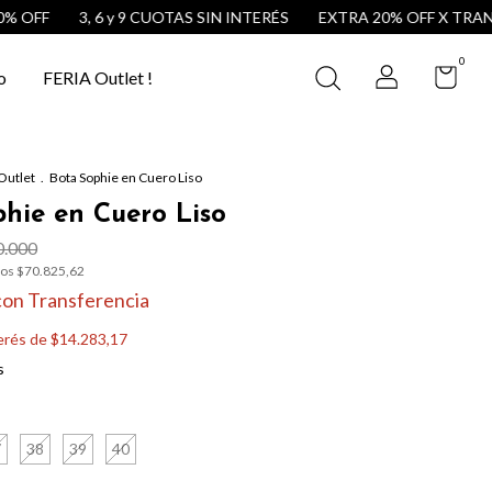
F
3, 6 y 9 CUOTAS SIN INTERÉS
EXTRA 20% OFF X TRANSFER
0
o
FERIA Outlet !
Outlet
.
Bota Sophie en Cuero Liso
hie en Cuero Liso
.000
tos
$70.825,62
con
Transferencia
terés de
$14.283,17
s
7
38
39
40