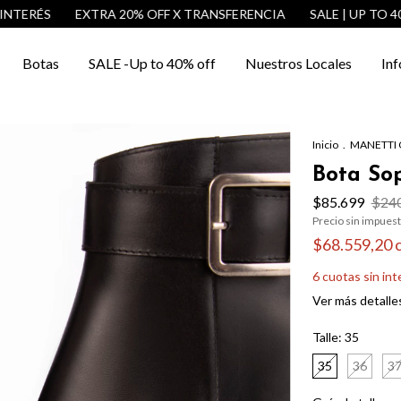
RÉS
EXTRA 20% OFF X TRANSFERENCIA
SALE | UP TO 40% OF
Botas
SALE -Up to 40% off
Nuestros Locales
Inf
Inicio
.
MANETTI 
Bota Sop
$85.699
$240
Precio sin impues
$68.559,20
6
cuotas sin in
Ver más detalle
Talle:
35
35
36
3