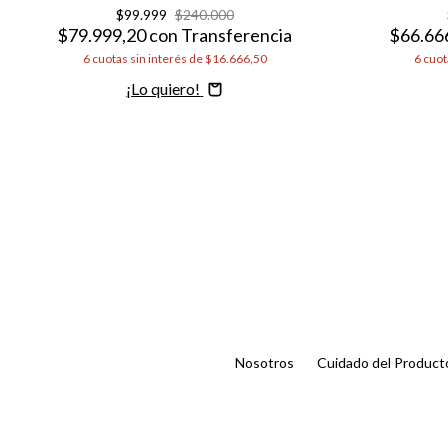
$99.999
$240.000
$79.999,20
con
Transferencia
$66.66
6
cuotas sin interés de
$16.666,50
6
cuot
Comprar
Nosotros
Cuidado del Product