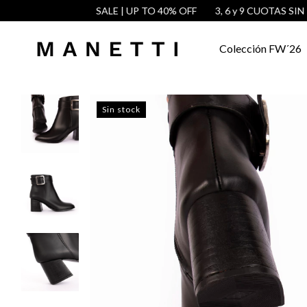
SALE | UP TO 40% OFF
3, 6 y 9 CUOTAS SIN INTE
Colección FW´26
Sin stock