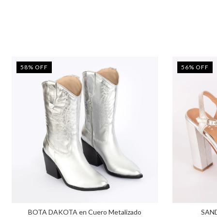
58
%
OFF
56
%
OFF
BOTA DAKOTA en Cuero Metalizado
SAND