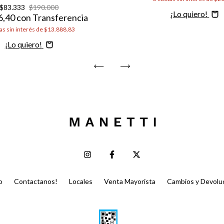
$83.333
$190.000
Comprar
6,40
con
Transferencia
as sin interés de
$13.888,83
Comprar
o
Contactanos!
Locales
Venta Mayorista
Cambios y Devolu