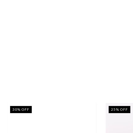
30
%
OFF
25
%
OFF