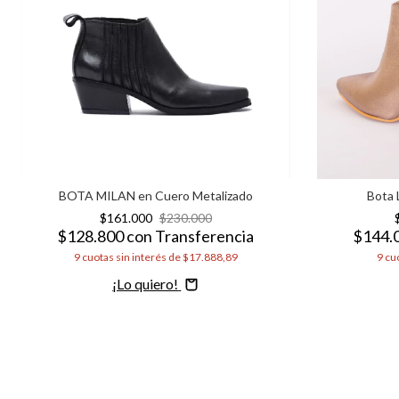
BOTA MILAN en Cuero Metalizado
Bota 
$161.000
$230.000
$128.800
con
Transferencia
$144.
9
cuotas sin interés de
$17.888,89
9
cuo
Comprar