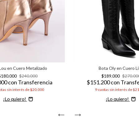
Lou en Cuero Metalizado
Bota Oly en Cuero L
$180.000
$240.000
$189.000
$270.00
000
con
Transferencia
$151.200
con
Transf
tas sin interés de
$20.000
9
cuotas sin interés de
$21
Comprar
Comprar