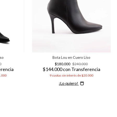
iso
Bota Lou en Cuero Liso
0
$180.000
$240.000
erencia
$144.000
con
Transferencia
.000
9
cuotas sin interés de
$20.000
Comprar