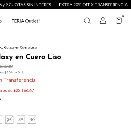
UOTAS SIN INTERÉS
EXTRA 20% OFF X TRANSFERENCIA
SALE 
0
o
FERIA Outlet !
ta Galaxy en Cuero Liso
axy en Cuero Liso
85.000
tos
$164.876,03
n
Transferencia
terés de
$22.166,67
s
7
38
39
40