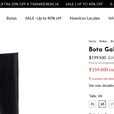
0% OFF X TRANSFERENCIA
SALE | UP TO 40% OFF
3, 6 y 9 C
Botas
SALE -Up to 40% off
Nuestros Locales
Inf
Inicio
.
Botas
.
Bo
Bota Gal
$199.500
$2
Precio sin impues
$159.600
co
9
cuotas sin in
Ver más detalle
Talle:
36
35
36
3