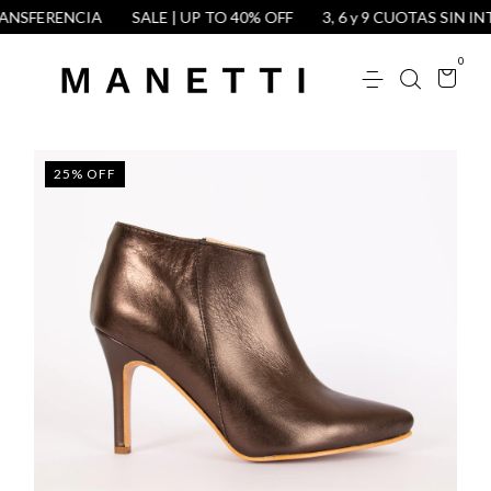
NSFERENCIA
SALE | UP TO 40% OFF
3, 6 y 9 CUOTAS SIN INT
0
25
%
OFF