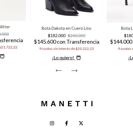
litter
Bota Dakota en Cuero Liso
Bota 
0.000
$182.000
$260.000
$18
nsferencia
$145.600
con
Transferencia
$144.00
$21.722,22
9
cuotas sin interés de
$20.222,22
9
cuotas 
Comprar
C