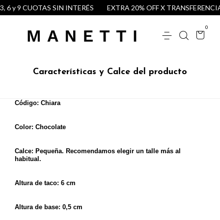
3, 6 y 9 CUOTAS SIN INTERÉS
EXTRA 20% OFF X TRANSFERENCI
0
Características y Calce del producto
Código: Chiara
Color: Chocolate
Calce: P
equeña. Recomendamos elegir un talle más al
habitual.
Altura de taco: 6 cm
Altura de base: 0,5 cm