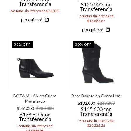
Transferencia
$120.000
con
Transferencia
6
cuotas sin interés de
$24.500
9
cuotas sin interés de
Comprar
$16.666,67
Comprar
30
%
OFF
30
%
OFF
BOTA MILAN en Cuero
Bota Dakota en Cuero Liso
Metalizado
$182.000
$260.000
$161.000
$230.000
$145.600
con
Transferencia
$128.800
con
Transferencia
9
cuotas sin interés de
$20.222,22
9
cuotas sin interés de
$17.888,89