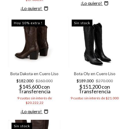
Comprar
Comprar
Hoy 10% extra !
Sin stock
Bota Dakota en Cuero Liso
Bota Oly en Cuero Liso
$182.000
$260.000
$189.000
$270.000
$145.600
con
$151.200
con
Transferencia
Transferencia
9
cuotas sin interés de
9
cuotas sin interés de
$21.000
$20.222,22
Comprar
Sin stock