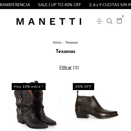
ANSFERENCIA
SALE | UP TO 40% OFF
3, 6 y 9 CUOTAS SIN IN
0
Inicio
.
Texanas
Texanas
Filtrar
(
1
)
Hoy 10% extra !
30
%
OFF