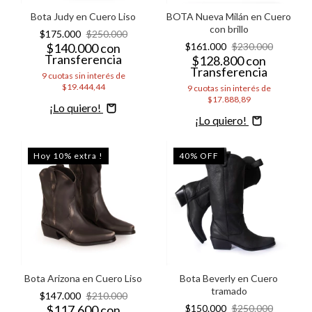
Bota Judy en Cuero Liso
BOTA Nueva Milán en Cuero
con brillo
$175.000
$250.000
$140.000
con
$161.000
$230.000
Transferencia
$128.800
con
Transferencia
9
cuotas sin interés de
$19.444,44
9
cuotas sin interés de
$17.888,89
Comprar
Comprar
Hoy 10% extra !
40
%
OFF
Bota Arizona en Cuero Liso
Bota Beverly en Cuero
tramado
$147.000
$210.000
$117.600
con
$150.000
$250.000