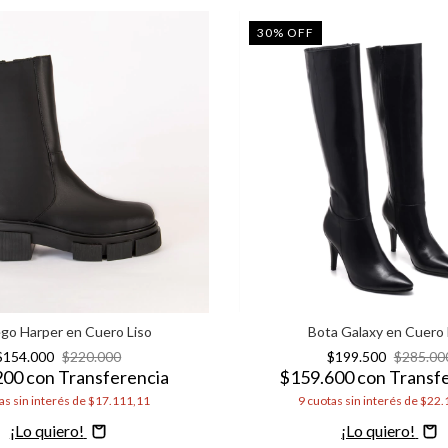
30
%
OFF
go Harper en Cuero Liso
Bota Galaxy en Cuero 
$154.000
$220.000
$199.500
$285.00
200
con
Transferencia
$159.600
con
Transf
as sin interés de
$17.111,11
9
cuotas sin interés de
$22.
Comprar
Comprar