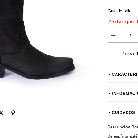
Guía de talles
¡No te lo pierd
1
en stoc
> CARACTER
> INFORMAC
> CUIDADOS
Descripción Bot
De espíritu auté