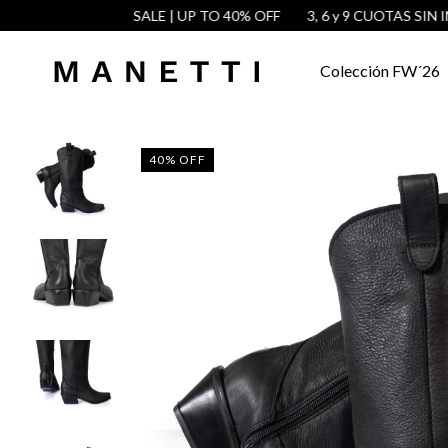
SALE | UP TO 40% OFF
3, 6 y 9 CUOTAS SIN INTER
Colección FW´26
40
%
OFF