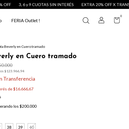
3, 6 y 9 CUOTAS SIN INTERÉS
EXTRA 20% OFF X TRANSFERE
0
o
FERIA Outlet !
ta Beverly en Cuero tramado
verly en Cuero tramado
50.000
tos
$123.966,94
n
Transferencia
terés de
$16.666,67
s
erando los
$200.000
7
38
39
40