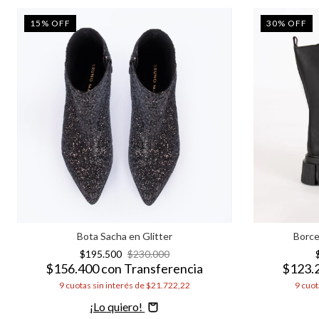
15
%
OFF
30
%
OFF
Bota Sacha en Glitter
Borce
$195.500
$230.000
$156.400
con
Transferencia
$123.
9
cuotas sin interés de
$21.722,22
9
cuot
Comprar