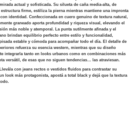
irada actual y sofisticada. Su silueta de caña media-alta, de
 estructura firme, estiliza la pierna mientras mantiene una impronta
y con identidad.
Confeccionada en cuero genuino de textura natural,
mente graneado aporta profundidad y riqueza visual, elevando el
sión más noble y atemporal. La punta sutilmente afinada y el
ano brindan equilibrio perfecto entre estilo y funcionalidad,
pisada estable y cómoda para acompañar todo el día.
El detalle de
uperiores refuerza su esencia western, mientras que su diseño
te integrarla tanto en looks urbanos como en combinaciones más
ta versátil, de esas que no siguen tendencias… las atraviesan.
levála con jeans rectos o vestidos fluidos para contrastar su
n look más protagonista, apostá a total black y dejá que la textura
todo.