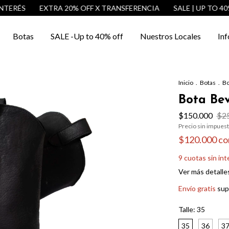
ÉS
EXTRA 20% OFF X TRANSFERENCIA
SALE | UP TO 40% OFF
Botas
SALE -Up to 40% off
Nuestros Locales
Inf
Inicio
.
Botas
.
Bo
Bota Be
$150.000
$2
Precio sin impues
$120.000
co
9
cuotas sin in
Ver más detalle
Envío gratis
sup
Talle:
35
35
36
3