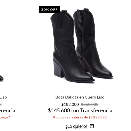
30
%
OFF
Liso
Bota Dakota en Cuero Liso
0
$182.000
$260.000
erencia
$145.600
con
Transferencia
166,67
9
cuotas sin interés de
$20.222,22
Comprar