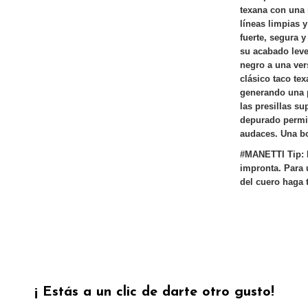
texana con una m
líneas limpias y
fuerte, segura 
su acabado leve
negro a una ver
clásico taco tex
generando una 
las presillas s
depurado permi
audaces.
Una bo
#MANETTI Tip: L
impronta. Para u
del cuero haga 
¡ Estás a un clic de darte otro gusto!