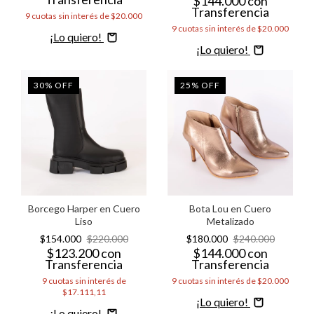
$144.000
con
Transferencia
9
cuotas sin interés de
$20.000
9
cuotas sin interés de
$20.000
Comprar
Comprar
30
%
OFF
25
%
OFF
Borcego Harper en Cuero
Bota Lou en Cuero
Liso
Metalizado
$154.000
$220.000
$180.000
$240.000
$123.200
con
$144.000
con
Transferencia
Transferencia
9
cuotas sin interés de
9
cuotas sin interés de
$20.000
$17.111,11
Comprar
Comprar