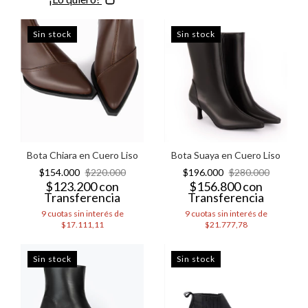
Sin stock
Sin stock
Bota Suaya en Cuero Liso
Bota Chiara en Cuero Liso
$196.000
$280.000
$154.000
$220.000
$156.800
con
$123.200
con
Transferencia
Transferencia
9
cuotas sin interés de
9
cuotas sin interés de
$21.777,78
$17.111,11
Sin stock
Sin stock