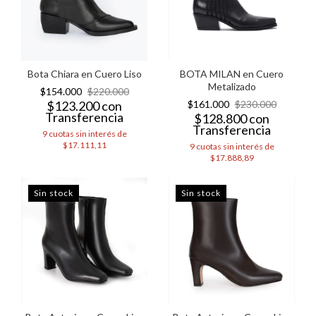
Bota Chiara en Cuero Liso
BOTA MILAN en Cuero
Metalizado
$154.000
$220.000
$123.200
con
$161.000
$230.000
Transferencia
$128.800
con
Transferencia
9
cuotas sin interés de
$17.111,11
9
cuotas sin interés de
$17.888,89
Sin stock
Sin stock