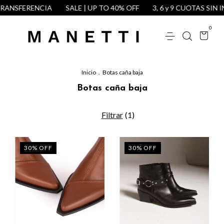
ANSFERENCIA
SALE | UP TO 40% OFF
3, 6 y 9 CUOTAS SIN IN
0
Inicio
.
Botas caña baja
Botas caña baja
Filtrar
(
1
)
30
%
OFF
30
%
OFF