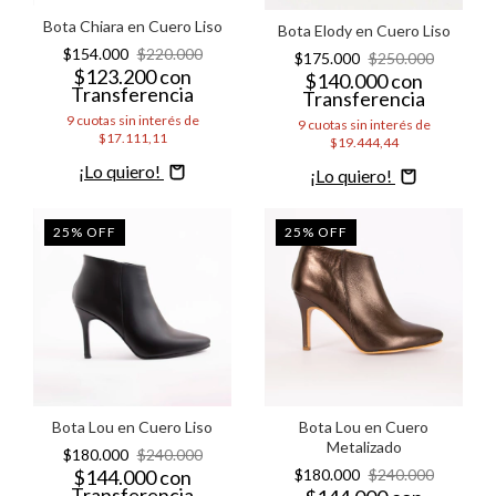
Bota Chiara en Cuero Liso
Bota Elody en Cuero Liso
$154.000
$220.000
$175.000
$250.000
$123.200
con
$140.000
con
Transferencia
Transferencia
9
cuotas sin interés de
9
cuotas sin interés de
$17.111,11
$19.444,44
Comprar
Comprar
25
%
OFF
25
%
OFF
Bota Lou en Cuero Liso
Bota Lou en Cuero
Metalizado
$180.000
$240.000
$144.000
con
$180.000
$240.000
Transferencia