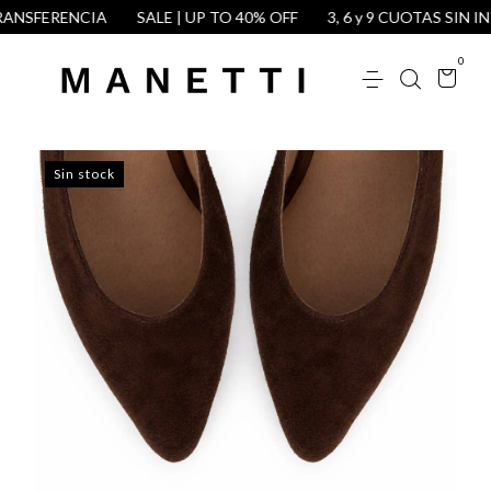
NSFERENCIA
SALE | UP TO 40% OFF
3, 6 y 9 CUOTAS SIN INT
0
Sin stock