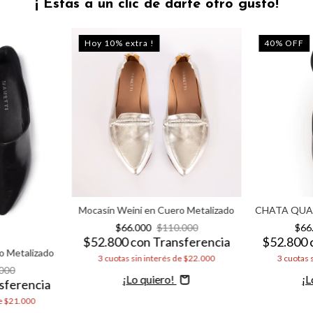
¡ Estás a un clic de darte otro gusto!
Hoy 10% extra !
40
%
OFF
Mocasín Weini en Cuero Metalizado
CHATA QUAN
$66.000
$110.000
$66
$52.800
con
Transferencia
$52.800
o Metalizado
3
cuotas sin interés de
$22.000
3
cuotas 
000
Comprar
C
sferencia
e
$21.000