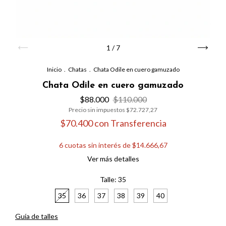
1
/
7
Inicio
.
Chatas
.
Chata Odile en cuero gamuzado
Chata Odile en cuero gamuzado
$88.000
$110.000
Precio sin impuestos
$72.727,27
$70.400
con
Transferencia
6
cuotas sin interés de
$14.666,67
Ver más detalles
Talle:
35
35
36
37
38
39
40
Guía de talles