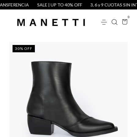
NSFERENCIA
SALE | UP TO 40% OFF
3, 6 y 9 CUOTAS SIN INT
0
30
%
OFF