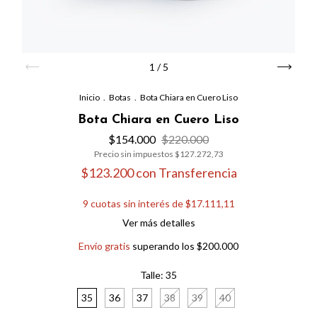
1
/
5
Inicio
.
Botas
.
Bota Chiara en Cuero Liso
Bota Chiara en Cuero Liso
$154.000
$220.000
Precio sin impuestos
$127.272,73
$123.200
con
Transferencia
9
cuotas sin interés de
$17.111,11
Ver más detalles
Envío gratis
superando los
$200.000
Talle:
35
35
36
37
38
39
40