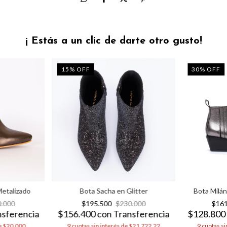
¡ Estás a un clic de darte otro gusto!
15
%
OFF
30
%
OFF
Metalizado
Bota Sacha en Glitter
Bota Milá
0.000
$195.500
$230.000
$16
nsferencia
$156.400
con
Transferencia
$128.80
e
$20.000
9
cuotas sin interés de
$21.722,22
9
cuotas si