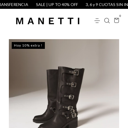
ANSFERENCIA
SALE | UP TO 40% OFF
3, 6 y 9 CUOTAS SIN IN
0
Hoy 10% extra !